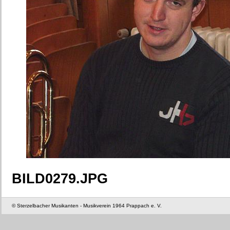
BILD0279.JPG
© Sterzelbacher Musikanten - Musikverein 1964 Prappach e. V.