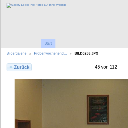
Start
Bildergalerie
Probenwochenend…
BILD0253.JPG
45 von 112
Zurück