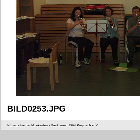
BILD0253.JPG
© Sterzelbacher Musikanten - Musikverein 1964 Prappach e. V.