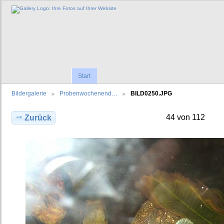
Start
Bildergalerie
Probenwochenend…
BILD0250.JPG
44 von 112
Zurück