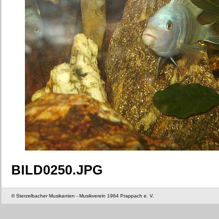
BILD0250.JPG
© Sterzelbacher Musikanten - Musikverein 1964 Prappach e. V.