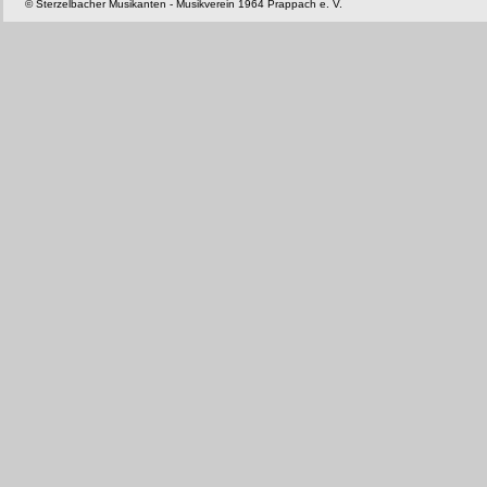
© Sterzelbacher Musikanten - Musikverein 1964 Prappach e. V.