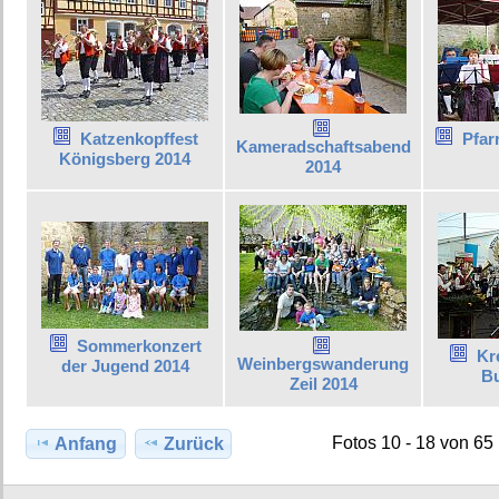
Katzenkopffest
Pfar
Kameradschaftsabend
Königsberg 2014
2014
Sommerkonzert
Kr
Weinbergswanderung
der Jugend 2014
Bu
Zeil 2014
Fotos 10 - 18 von 65
Anfang
Zurück