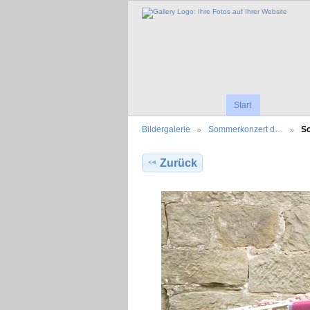
Start
Bildergalerie
Sommerkonzert d…
S
Zurück