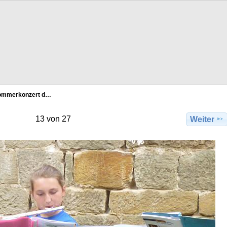
ommerkonzert d…
13 von 27
Weiter