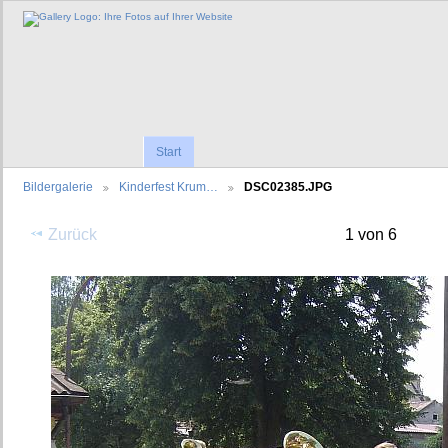
Start
Bildergalerie
Kinderfest Krum…
DSC02385.JPG
Zurück
1 von 6